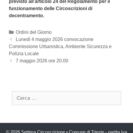
previsto all’articolo 24 del Regolamento per il
funzionamento delle
C
ircoscrizioni di
decentramento.
Categories
Ordini del Giorno
Post
Lunedì 4 maggio 2026 convocazione
navigation
Commissione Urbanistica, Ambiente Sicurezza e
Polizia Locale
7 maggio 2026 ore 20.00
Search
for:
© 2026 Settima Circoscrizione
• Comune di Trieste - partita Iva