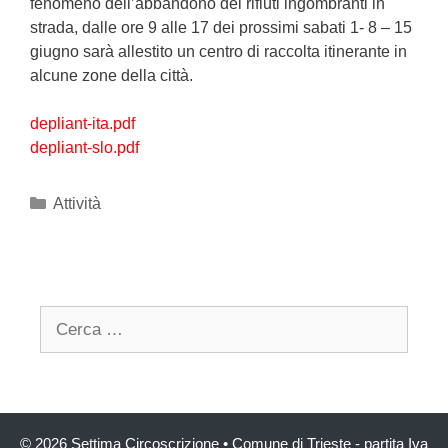
fenomeno dell’abbandono dei rifiuti ingombranti in
strada, dalle ore 9 alle 17 dei prossimi sabati 1- 8 – 15
giugno sarà allestito un centro di raccolta itinerante in
alcune zone della città.
depliant-ita.pdf
depliant-slo.pdf
Categories
Attività
Search
for:
© 2026 Settima Circoscrizione
• Comune di Trieste - partita Iva