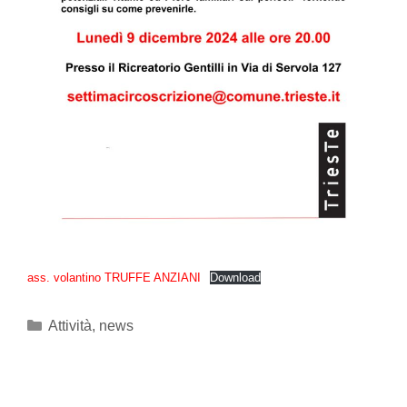
ass. volantino TRUFFE ANZIANI
Download
Categories
Attività
,
news