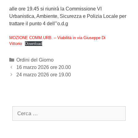
alle ore 19.45 si riunirà la Commissione VI
Urbanistica, Ambiente, Sicurezza e Polizia Locale per
trattare il punto 4 dell’’o.d.g
MOZIONE COMM.URB. – Viabilità in via Giuseppe Di
Vittorio
Download
Categories
Ordini del Giorno
Post
16 marzo 2026 ore 20.00
navigation
24 marzo 2026 ore 19.00
Search
for: