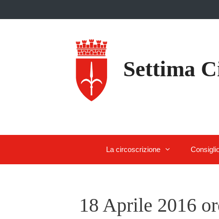
Skip
to
content
Settima C
La circoscrizione
Consigli
18 Aprile 2016 or